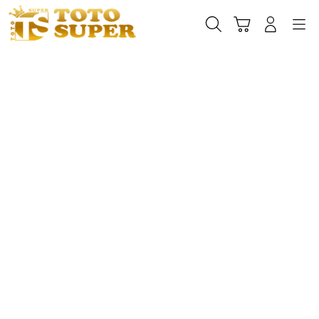
Skip
to
Cari
Troli
Login
Navigation
content