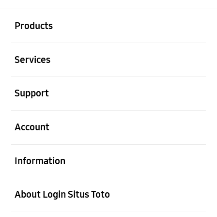
Buka
Footer Navigation
Products
Buka
Services
Buka
Support
Buka
Account
Buka
Information
Buka
About Login Situs Toto