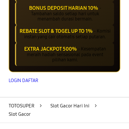
BONUS DEPOSIT HARIAN 10%
-
Tambahan saldo setiap hari untuk
menambah durasi bermain.
REBATE SLOT & TOGEL UP TO 1%
- Komisi
instan yang cair otomatis setiap putaran.
EXTRA JACKPOT 500%
- Kesempatan
meraih hadiah sensasional pada event
pilihan kami.
LOGIN
DAFTAR
Layer Popup Close
TOTOSUPER
>
Slot Gacor Hari Ini
>
Slot Gacor