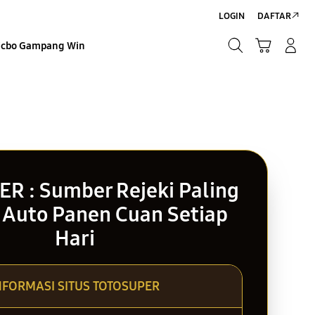
LOGIN
DAFTAR
Cari
Troli
Login/Sign-Up
Sicbo Gampang Win
Cari
R : Sumber Rejeki Paling
 Auto Panen Cuan Setiap
Hari
NFORMASI SITUS TOTOSUPER