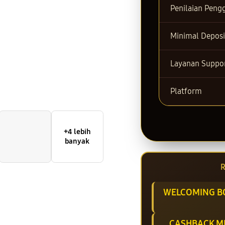
Penilaian Peng
Minimal Deposi
Layanan Suppo
Platform
+4 lebih
banyak
R
WELCOMING B
CASHBACK M