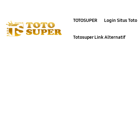
Skip
to
content
TOTOSUPER
Login Situs Toto
Totosuper Link Alternatif