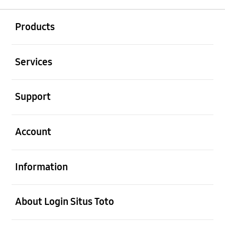
Buka
Footer Navigation
Products
Buka
Services
Buka
Support
Buka
Account
Buka
Information
Buka
About Login Situs Toto