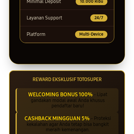
Minimal Deposit
10.000 Ribu
Layanan Support
24/7
Platform
Multi-Device
REWARD EKSKLUSIF TOTOSUPER
WELCOMING BONUS 100%
- Lipat
gandakan modal awal Anda khusus
pendaftar baru!
CASHBACK MINGGUAN 5%
- Proteksi
kekalahan agar Anda tetap bisa bangkit
meraih kemenangan.