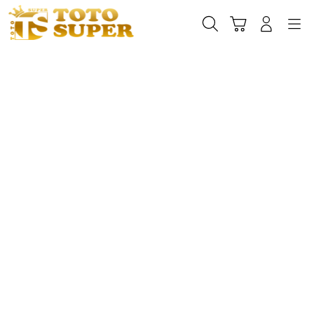
Skip
to
Cari
Troli
Login
Navigation
content