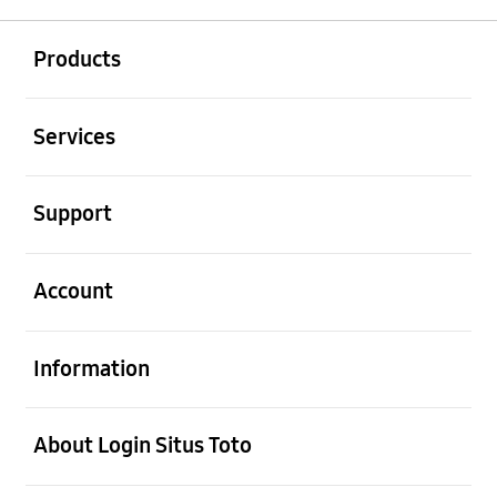
Buka
Footer Navigation
Products
Buka
Services
Buka
Support
Buka
Account
Buka
Information
Buka
About Login Situs Toto