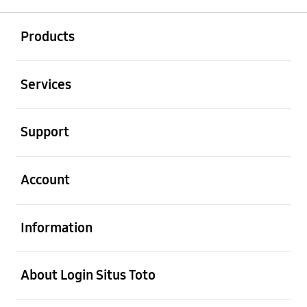
Buka
Footer Navigation
Products
Buka
Services
Buka
Support
Buka
Account
Buka
Information
Buka
About Login Situs Toto