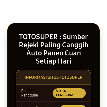
TOTOSUPER : Sumber
Rejeki Paling Canggih
Auto Panen Cuan
Setiap Hari
INFORMASI SITUS TOTOSUPER
Penilaian
5 JUTA
Pengguna
PENGGUNA