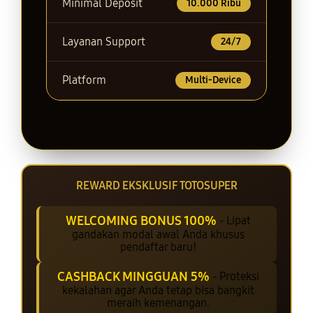
Minimal Deposit
10.000 Ribu
Layanan Support
24/7
Platform
Multi-Device
REWARD EKSKLUSIF TOTOSUPER
WELCOMING BONUS 100%
- Lipat
gandakan modal awal Anda khusus
pendaftar baru!
CASHBACK MINGGUAN 5%
- Proteksi
kekalahan agar Anda tetap bisa bangkit
meraih kemenangan.