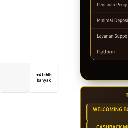
Penilaian Peng
Minimal Deposi
Layanan Suppo
Platform
+4 lebih
banyak
R
WELCOMING B
CASHBACK M