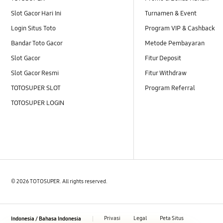
Slot Gacor Hari Ini
Turnamen & Event
Login Situs Toto
Program VIP & Cashback
Bandar Toto Gacor
Metode Pembayaran
Slot Gacor
Fitur Deposit
Slot Gacor Resmi
Fitur Withdraw
TOTOSUPER SLOT
Program Referral
TOTOSUPER LOGIN
© 2026 TOTOSUPER. All rights reserved.
Privasi
Legal
Peta Situs
Indonesia / Bahasa Indonesia