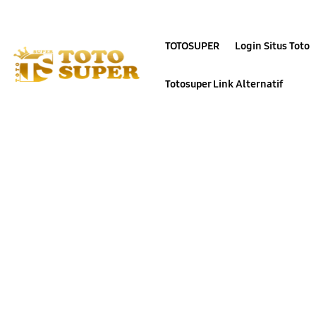
Skip
to
content
TOTOSUPER
Login Situs Toto
Totosuper Link Alternatif