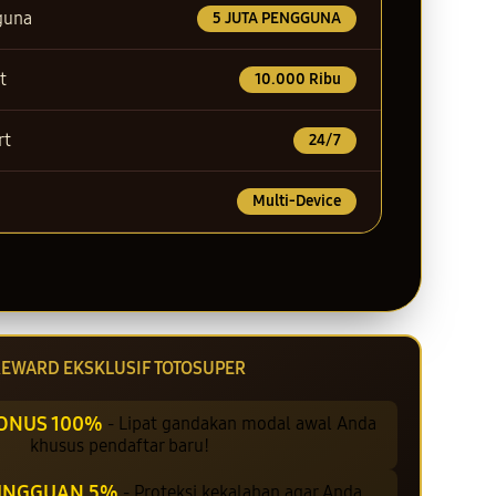
guna
5 JUTA PENGGUNA
t
10.000 Ribu
rt
24/7
Multi-Device
EWARD EKSKLUSIF TOTOSUPER
ONUS 100%
- Lipat gandakan modal awal Anda
khusus pendaftar baru!
INGGUAN 5%
- Proteksi kekalahan agar Anda