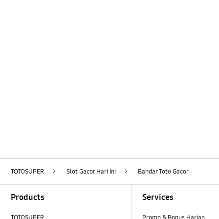
Layer Popup Close
TOTOSUPER
>
Slot Gacor Hari Ini
>
Bandar Toto Gacor
Footer Navigation
Products
Services
TOTOSUPER
Promo & Bonus Harian