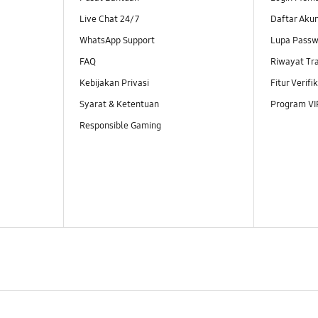
Live Chat 24/7
Daftar Aku
WhatsApp Support
Lupa Passw
FAQ
Riwayat Tr
Kebijakan Privasi
Fitur Verifi
Syarat & Ketentuan
Program VI
Responsible Gaming