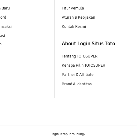
n Baru
Fitur Pemula
ord
Aturan & Kebijakan
ansaksi
Kontak Resmi
kasi
About Login Situs Toto
P
Tentang TOTOSUPER
Kenapa Pilih TOTOSUPER
Partner & Affiliate
Brand & Identitas
Ingin Tetap Terhubung?