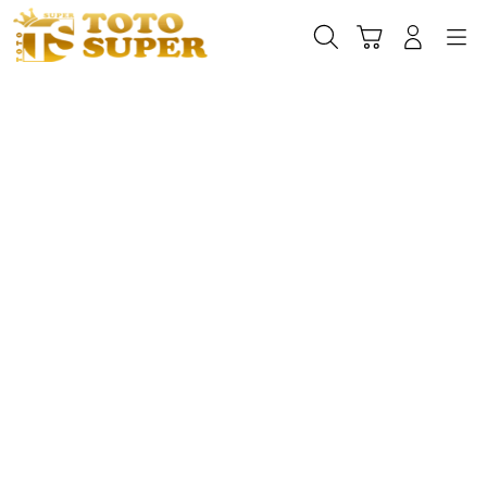
Skip
to
Cari
Troli
Login
Navigation
content