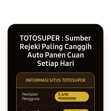
TOTOSUPER : Sumber
Rejeki Paling Canggih
Auto Panen Cuan
Setiap Hari
INFORMASI SITUS TOTOSUPER
Penilaian
5 JUTA
Pengguna
PENGGUNA