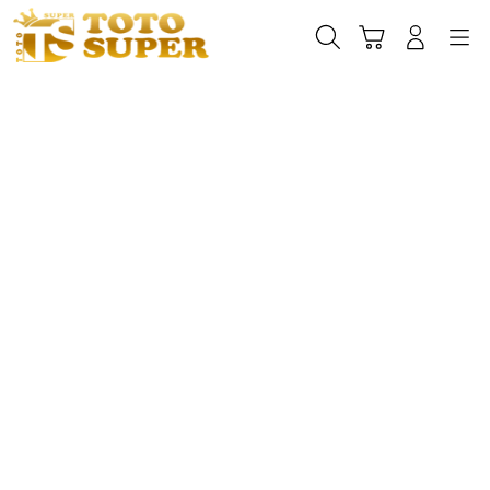
Skip
to
Cari
Troli
Login
Navigation
content