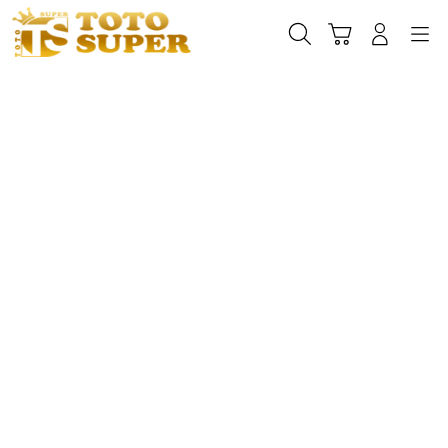
Skip
to
Cari
Troli
Login
Navigation
content