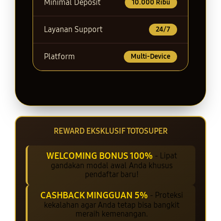
Minimal Deposit
10.000 Ribu
Layanan Support
24/7
Platform
Multi-Device
REWARD EKSKLUSIF TOTOSUPER
WELCOMING BONUS 100%
- Lipat
gandakan modal awal Anda khusus
pendaftar baru!
CASHBACK MINGGUAN 5%
- Proteksi
kekalahan agar Anda tetap bisa bangkit
meraih kemenangan.