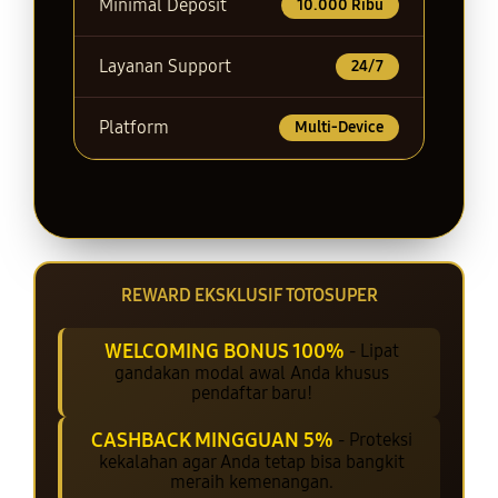
Minimal Deposit
10.000 Ribu
Layanan Support
24/7
Platform
Multi-Device
REWARD EKSKLUSIF TOTOSUPER
WELCOMING BONUS 100%
- Lipat
gandakan modal awal Anda khusus
pendaftar baru!
CASHBACK MINGGUAN 5%
- Proteksi
kekalahan agar Anda tetap bisa bangkit
meraih kemenangan.