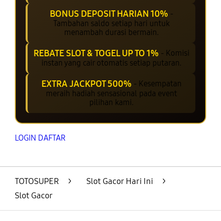
BONUS DEPOSIT HARIAN 10%
-
Tambahan saldo setiap hari untuk
menambah durasi bermain.
REBATE SLOT & TOGEL UP TO 1%
- Komisi
instan yang cair otomatis setiap putaran.
EXTRA JACKPOT 500%
- Kesempatan
meraih hadiah sensasional pada event
pilihan kami.
LOGIN
DAFTAR
Layer Popup Close
TOTOSUPER
>
Slot Gacor Hari Ini
>
Slot Gacor