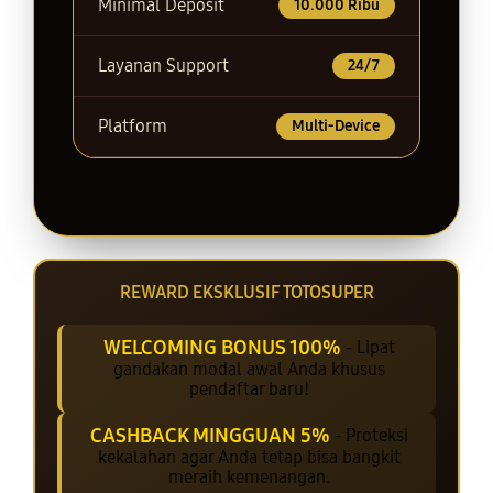
Minimal Deposit
10.000 Ribu
Layanan Support
24/7
Platform
Multi-Device
REWARD EKSKLUSIF TOTOSUPER
WELCOMING BONUS 100%
- Lipat
gandakan modal awal Anda khusus
pendaftar baru!
CASHBACK MINGGUAN 5%
- Proteksi
kekalahan agar Anda tetap bisa bangkit
meraih kemenangan.