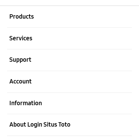
Buka
Footer Navigation
Products
Buka
Services
Buka
Support
Buka
Account
Buka
Information
Buka
About Login Situs Toto