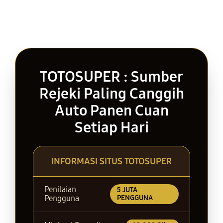
TOTOSUPER : Sumber
Rejeki Paling Canggih
Auto Panen Cuan
Setiap Hari
INFORMASI SITUS TOTOSUPER
Penilaian
5 JUTA
Pengguna
PENGGUNA