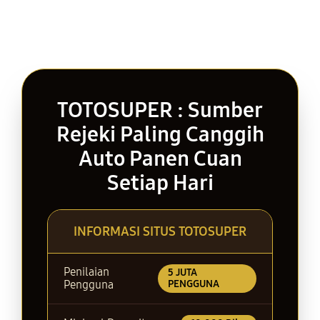
TOTOSUPER : Sumber
Rejeki Paling Canggih
Auto Panen Cuan
Setiap Hari
INFORMASI SITUS TOTOSUPER
Penilaian
5 JUTA
Pengguna
PENGGUNA