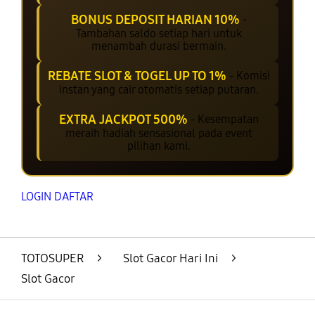
BONUS DEPOSIT HARIAN 10%
-
Tambahan saldo setiap hari untuk
menambah durasi bermain.
REBATE SLOT & TOGEL UP TO 1%
- Komisi
instan yang cair otomatis setiap putaran.
EXTRA JACKPOT 500%
- Kesempatan
meraih hadiah sensasional pada event
pilihan kami.
LOGIN
DAFTAR
Layer Popup Close
TOTOSUPER
>
Slot Gacor Hari Ini
>
Slot Gacor