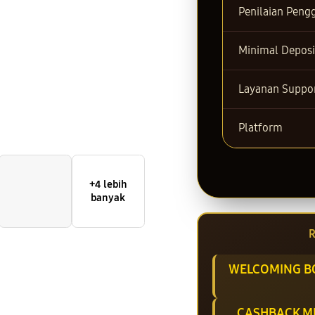
Penilaian Peng
Minimal Deposi
Layanan Suppo
Platform
+4 lebih
banyak
R
WELCOMING B
CASHBACK M