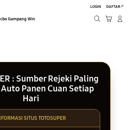
LOGIN
DAFTAR
Cari
Troli
Login/Sign-Up
Sicbo Gampang Win
Cari
R : Sumber Rejeki Paling
 Auto Panen Cuan Setiap
Hari
NFORMASI SITUS TOTOSUPER