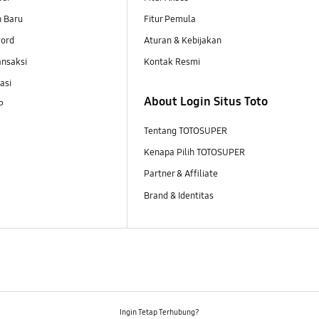
n Baru
Fitur Pemula
ord
Aturan & Kebijakan
ansaksi
Kontak Resmi
kasi
About Login Situs Toto
P
Tentang TOTOSUPER
Kenapa Pilih TOTOSUPER
Partner & Affiliate
Brand & Identitas
Ingin Tetap Terhubung?