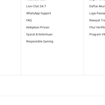
Live Chat 24/7
Daftar Aku
WhatsApp Support
Lupa Passw
FAQ
Riwayat Tr
Kebijakan Privasi
Fitur Verifi
Syarat & Ketentuan
Program VI
Responsible Gaming