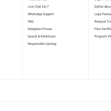
Live Chat 24/7
Daftar Aku
WhatsApp Support
Lupa Passw
FAQ
Riwayat Tr
Kebijakan Privasi
Fitur Verifi
Syarat & Ketentuan
Program VI
Responsible Gaming