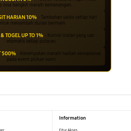
p bisa bangkit meraih kemenangan.
IT HARIAN 10%
- Tambahan saldo setiap hari
ntuk menambah durasi bermain.
 & TOGEL UP TO 1%
- Komisi instan yang cair
otomatis setiap putaran.
T 500%
- Kesempatan meraih hadiah sensasional
pada event pilihan kami.
Information
ber
Fitur Akses