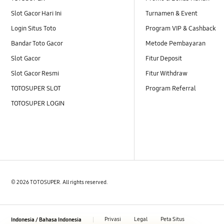
Slot Gacor Hari Ini
Turnamen & Event
Login Situs Toto
Program VIP & Cashback
Bandar Toto Gacor
Metode Pembayaran
Slot Gacor
Fitur Deposit
Slot Gacor Resmi
Fitur Withdraw
TOTOSUPER SLOT
Program Referral
TOTOSUPER LOGIN
© 2026 TOTOSUPER. All rights reserved.
Privasi
Legal
Peta Situs
Indonesia / Bahasa Indonesia