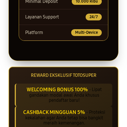
Minimal Deposit
10.000 Ribu
Layanan Support
24/7
Platform
Multi-Device
REWARD EKSKLUSIF TOTOSUPER
WELCOMING BONUS 100%
- Lipat
gandakan modal awal Anda khusus
pendaftar baru!
CASHBACK MINGGUAN 5%
- Proteksi
kekalahan agar Anda tetap bisa bangkit
meraih kemenangan.