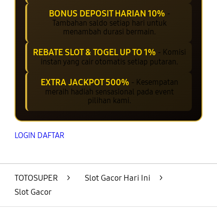
BONUS DEPOSIT HARIAN 10%
-
Tambahan saldo setiap hari untuk
menambah durasi bermain.
REBATE SLOT & TOGEL UP TO 1%
- Komisi
instan yang cair otomatis setiap putaran.
EXTRA JACKPOT 500%
- Kesempatan
meraih hadiah sensasional pada event
pilihan kami.
LOGIN
DAFTAR
Layer Popup Close
TOTOSUPER
>
Slot Gacor Hari Ini
>
Slot Gacor