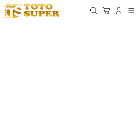
Skip
to
Cari
Troli
Login
Navigation
content