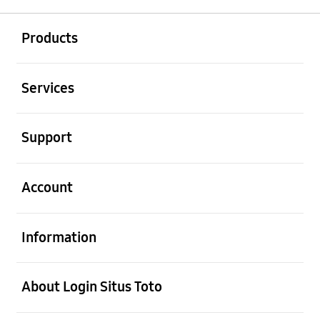
Buka
Footer Navigation
Products
Buka
Services
Buka
Support
Buka
Account
Buka
Information
Buka
About Login Situs Toto