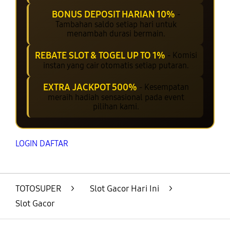
BONUS DEPOSIT HARIAN 10%
-
Tambahan saldo setiap hari untuk
menambah durasi bermain.
REBATE SLOT & TOGEL UP TO 1%
- Komisi
instan yang cair otomatis setiap putaran.
EXTRA JACKPOT 500%
- Kesempatan
meraih hadiah sensasional pada event
pilihan kami.
LOGIN
DAFTAR
Layer Popup Close
TOTOSUPER
>
Slot Gacor Hari Ini
>
Slot Gacor