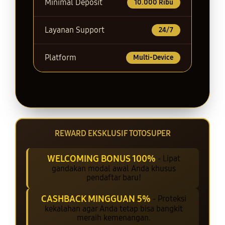
Minimal Deposit
10.000 Ribu
Layanan Support
24/7
Platform
Multi-Device
REWARD EKSKLUSIF TOTOSUPER
WELCOMING BONUS 100%
- Lipat
gandakan modal awal Anda khusus
pendaftar baru!
CASHBACK MINGGUAN 5%
- Proteksi
kekalahan agar Anda tetap bisa bangkit
meraih kemenangan.