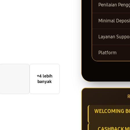
Penilaian Peng
Minimal Deposi
Layanan Suppo
Platform
+4 lebih
banyak
R
WELCOMING B
CASHBACK M