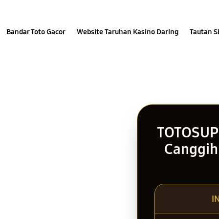
Bandar Toto Gacor
Website Taruhan Kasino Daring
Tautan 
TOTOSUPE
Canggih
I