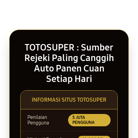
TOTOSUPER : Sumber
Rejeki Paling Canggih
Auto Panen Cuan
Setiap Hari
INFORMASI SITUS TOTOSUPER
Penilaian
5 JUTA
Pengguna
PENGGUNA