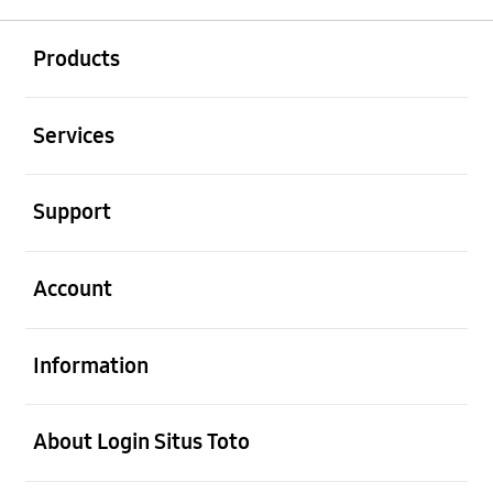
Buka
Footer Navigation
Products
Buka
Services
Buka
Support
Buka
Account
Buka
Information
Buka
About Login Situs Toto