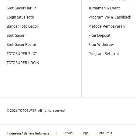
Slot Gacor Hari Ini
Turnamen & Event
Login Situs Toto
Program VIP & Cashback
Bandar Toto Gacor
Metode Pembayaran
Slot Gacor
Fitur Deposit
Slot Gacor Resmi
Fitur Withdraw
TOTOSUPER SLOT
Program Referral
TOTOSUPER LOGIN
© 2026 TOTOSUPER. All rights reserved.
Privasi
Legal
Peta Situs
Indonesia / Bahasa Indonesia