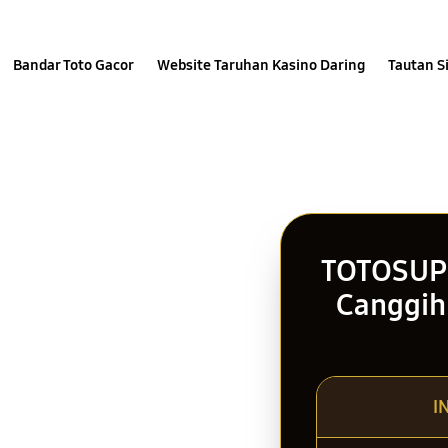
Bandar Toto Gacor
Website Taruhan Kasino Daring
Tautan 
TOTOSUPE
Canggih
I