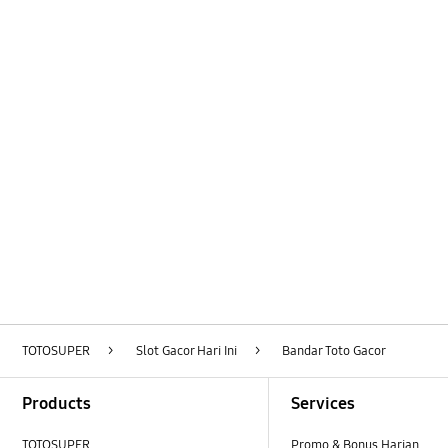
Layer Popup Close
TOTOSUPER
>
Slot Gacor Hari Ini
>
Bandar Toto Gacor
Footer Navigation
Products
Services
TOTOSUPER
Promo & Bonus Harian