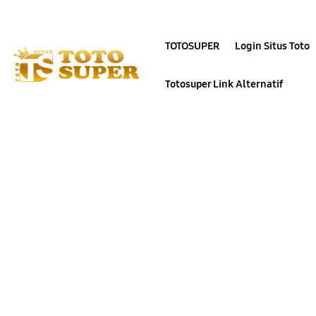
Skip
to
content
TOTOSUPER
Login Situs Toto
Totosuper Link Alternatif