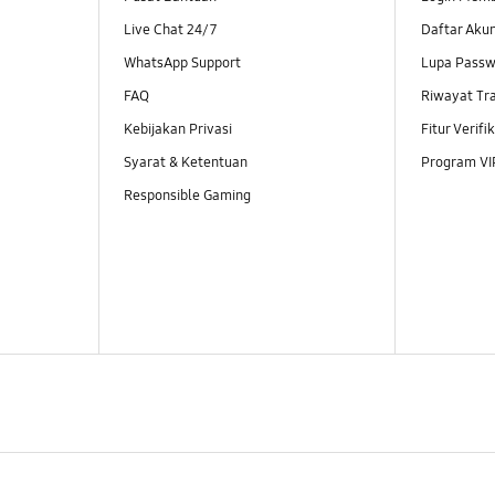
Live Chat 24/7
Daftar Aku
WhatsApp Support
Lupa Passw
FAQ
Riwayat Tr
Kebijakan Privasi
Fitur Verifi
Syarat & Ketentuan
Program VI
Responsible Gaming