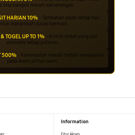
p bisa bangkit meraih kemenangan.
IT HARIAN 10%
- Tambahan saldo setiap hari
ntuk menambah durasi bermain.
 & TOGEL UP TO 1%
- Komisi instan yang cair
otomatis setiap putaran.
T 500%
- Kesempatan meraih hadiah sensasional
pada event pilihan kami.
Information
ber
Fitur Akses