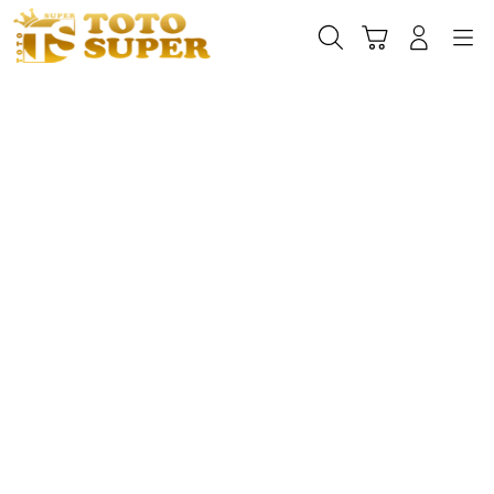
Skip
to
Cari
Troli
Login
Navigation
content