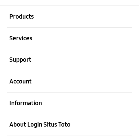
Buka
Footer Navigation
Products
Buka
Services
Buka
Support
Buka
Account
Buka
Information
Buka
About Login Situs Toto