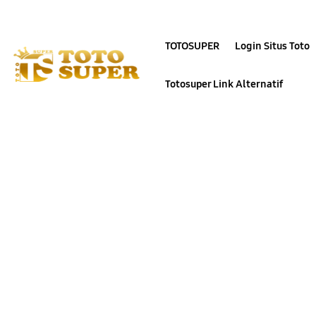
Skip
to
content
TOTOSUPER
Login Situs Toto
Totosuper Link Alternatif