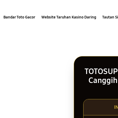
Bandar Toto Gacor
Website Taruhan Kasino Daring
Tautan 
TOTOSUPE
Canggih
I