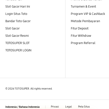
Slot Gacor Hari Ini
Turnamen & Event
Login Situs Toto
Program VIP & Cashback
Bandar Toto Gacor
Metode Pembayaran
Slot Gacor
Fitur Deposit
Slot Gacor Resmi
Fitur Withdraw
TOTOSUPER SLOT
Program Referral
TOTOSUPER LOGIN
© 2026 TOTOSUPER. All rights reserved.
Privasi
Legal
Peta Situs
Indonesia / Bahasa Indonesia