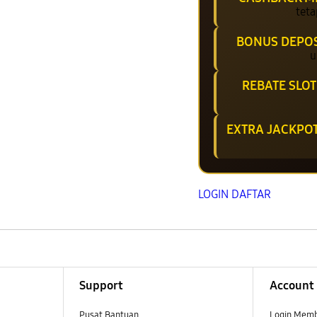
teta
BONUS DEPOS
u
REBATE SLOT
EXTRA JACKPO
LOGIN
DAFTAR
Support
Account
Pusat Bantuan
Login Mem