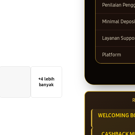
Penilaian Peng
Minimal Deposi
Layanan Suppo
Platform
+4 lebih
banyak
R
WELCOMING B
CASHBACK M