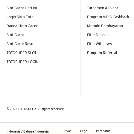
Slot Gacor Hari Ini
Turnamen & Event
Login Situs Toto
Program VIP & Cashback
Bandar Toto Gacor
Metode Pembayaran
Slot Gacor
Fitur Deposit
Slot Gacor Resmi
Fitur Withdraw
TOTOSUPER SLOT
Program Referral
TOTOSUPER LOGIN
© 2026 TOTOSUPER. All rights reserved.
Privasi
Legal
Peta Situs
Indonesia / Bahasa Indonesia