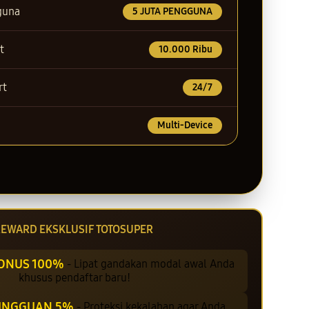
guna
5 JUTA PENGGUNA
t
10.000 Ribu
rt
24/7
Multi-Device
EWARD EKSKLUSIF TOTOSUPER
ONUS 100%
- Lipat gandakan modal awal Anda
khusus pendaftar baru!
INGGUAN 5%
- Proteksi kekalahan agar Anda