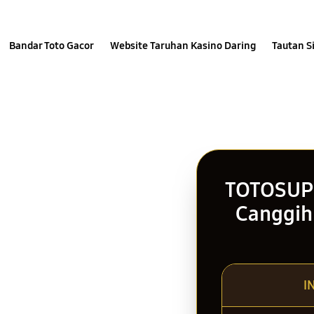
Bandar Toto Gacor
Website Taruhan Kasino Daring
Tautan 
TOTOSUPE
Canggih
I