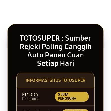
TOTOSUPER : Sumber
Rejeki Paling Canggih
Auto Panen Cuan
Setiap Hari
INFORMASI SITUS TOTOSUPER
Penilaian
5 JUTA
Pengguna
PENGGUNA