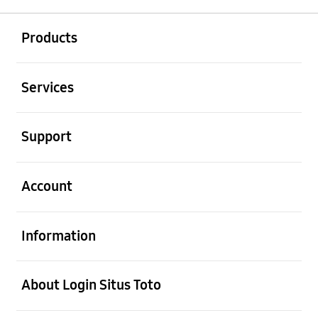
Buka
Footer Navigation
Products
Buka
Services
Buka
Support
Buka
Account
Buka
Information
Buka
About Login Situs Toto