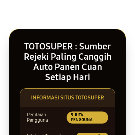
TOTOSUPER : Sumber
Rejeki Paling Canggih
Auto Panen Cuan
Setiap Hari
INFORMASI SITUS TOTOSUPER
Penilaian
5 JUTA
Pengguna
PENGGUNA