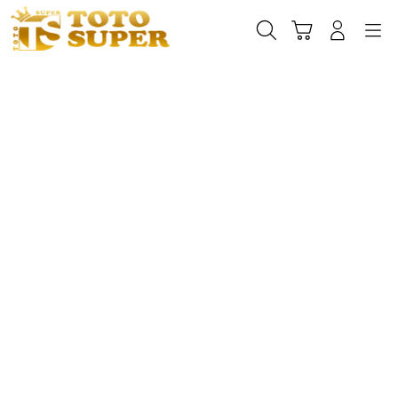
Skip
to
Cari
Troli
Login
Navigation
content