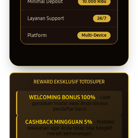
Minimal Deposit
10.000 Ribu
Layanan Support
24/7
Platform
Multi-Device
REWARD EKSKLUSIF TOTOSUPER
WELCOMING BONUS 100%
- Lipat
gandakan modal awal Anda khusus
pendaftar baru!
CASHBACK MINGGUAN 5%
- Proteksi
kekalahan agar Anda tetap bisa bangkit
meraih kemenangan.