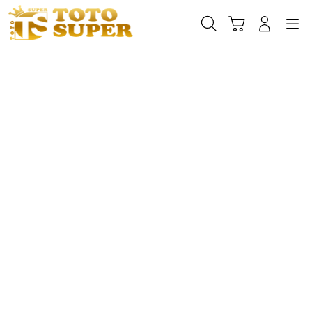
Skip
to
Cari
Troli
Login
Navigation
content