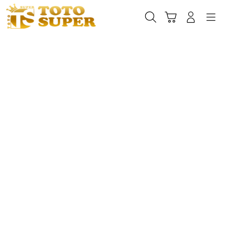
Skip
to
Cari
Troli
Login
Navigation
content