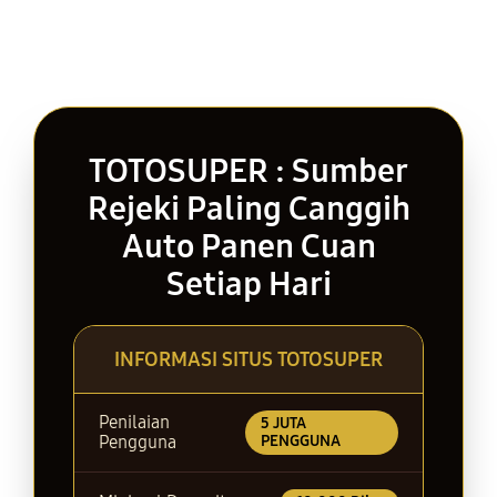
TOTOSUPER : Sumber
Rejeki Paling Canggih
Auto Panen Cuan
Setiap Hari
INFORMASI SITUS TOTOSUPER
Penilaian
5 JUTA
Pengguna
PENGGUNA