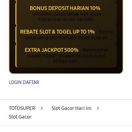
BONUS DEPOSIT HARIAN 10%
-
Tambahan saldo setiap hari untuk
menambah durasi bermain.
REBATE SLOT & TOGEL UP TO 1%
- Komisi
instan yang cair otomatis setiap putaran.
EXTRA JACKPOT 500%
- Kesempatan
meraih hadiah sensasional pada event
pilihan kami.
LOGIN
DAFTAR
Layer Popup Close
TOTOSUPER
>
Slot Gacor Hari Ini
>
Slot Gacor