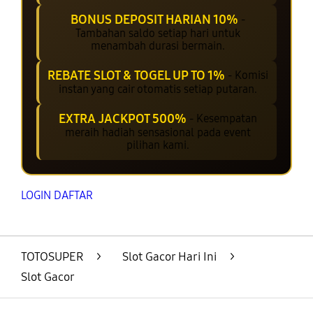
BONUS DEPOSIT HARIAN 10%
-
Tambahan saldo setiap hari untuk
menambah durasi bermain.
REBATE SLOT & TOGEL UP TO 1%
- Komisi
instan yang cair otomatis setiap putaran.
EXTRA JACKPOT 500%
- Kesempatan
meraih hadiah sensasional pada event
pilihan kami.
LOGIN
DAFTAR
Layer Popup Close
TOTOSUPER
>
Slot Gacor Hari Ini
>
Slot Gacor