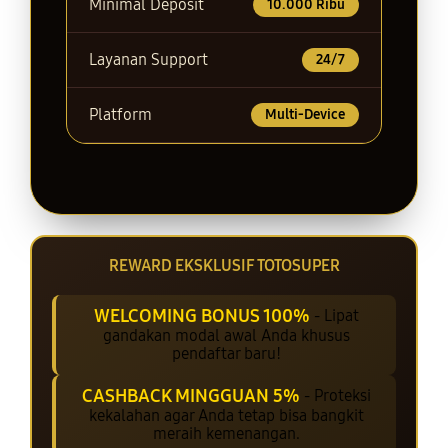
Minimal Deposit
10.000 Ribu
Layanan Support
24/7
Platform
Multi-Device
REWARD EKSKLUSIF TOTOSUPER
WELCOMING BONUS 100%
- Lipat
gandakan modal awal Anda khusus
pendaftar baru!
CASHBACK MINGGUAN 5%
- Proteksi
kekalahan agar Anda tetap bisa bangkit
meraih kemenangan.