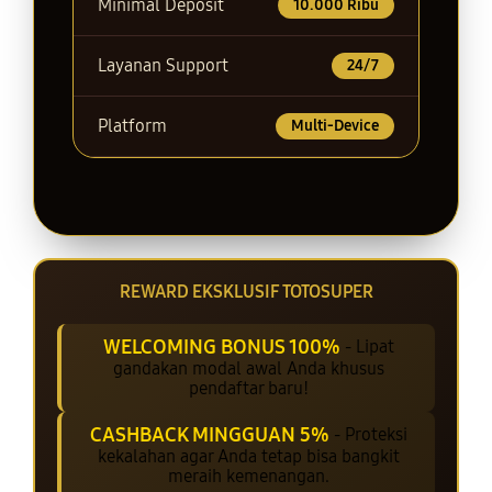
Minimal Deposit
10.000 Ribu
Layanan Support
24/7
Platform
Multi-Device
REWARD EKSKLUSIF TOTOSUPER
WELCOMING BONUS 100%
- Lipat
gandakan modal awal Anda khusus
pendaftar baru!
CASHBACK MINGGUAN 5%
- Proteksi
kekalahan agar Anda tetap bisa bangkit
meraih kemenangan.