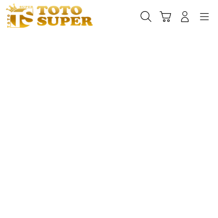
Skip
to
Cari
Troli
Login
Navigation
content