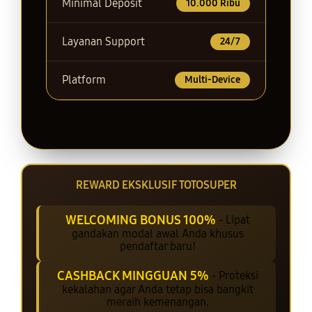
Minimal Deposit
10.000 Ribu
Layanan Support
24/7
Platform
Multi-Device
REWARD EKSKLUSIF TOTOSUPER
WELCOMING BONUS 100%
- Lipat
gandakan modal awal Anda khusus
pendaftar baru!
CASHBACK MINGGUAN 5%
- Proteksi
kekalahan agar Anda tetap bisa bangkit
meraih kemenangan.