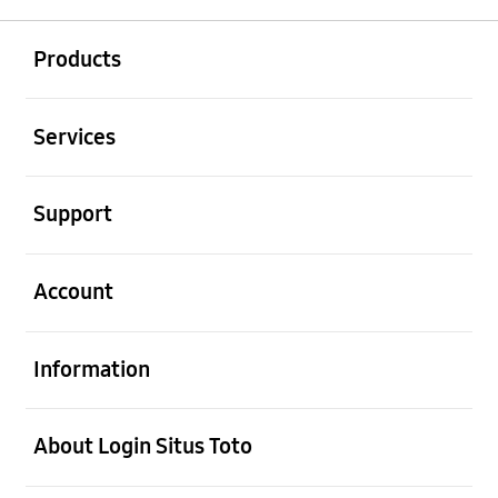
Buka
Footer Navigation
Products
Buka
Services
Buka
Support
Buka
Account
Buka
Information
Buka
About Login Situs Toto