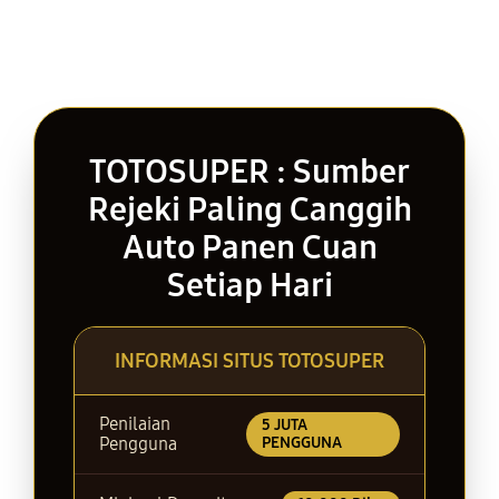
TOTOSUPER : Sumber
Rejeki Paling Canggih
Auto Panen Cuan
Setiap Hari
INFORMASI SITUS TOTOSUPER
Penilaian
5 JUTA
Pengguna
PENGGUNA