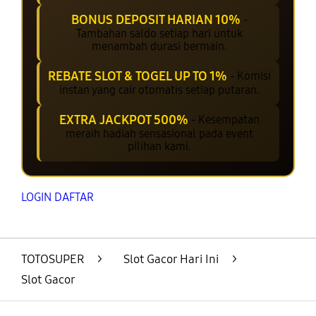
BONUS DEPOSIT HARIAN 10%
-
Tambahan saldo setiap hari untuk
menambah durasi bermain.
REBATE SLOT & TOGEL UP TO 1%
- Komisi
instan yang cair otomatis setiap putaran.
EXTRA JACKPOT 500%
- Kesempatan
meraih hadiah sensasional pada event
pilihan kami.
LOGIN
DAFTAR
Layer Popup Close
TOTOSUPER
>
Slot Gacor Hari Ini
>
Slot Gacor