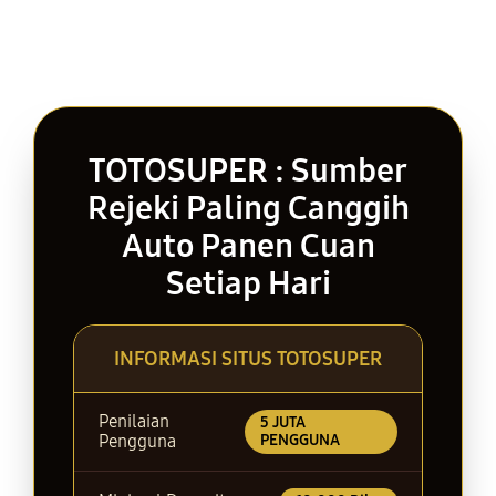
TOTOSUPER : Sumber
Rejeki Paling Canggih
Auto Panen Cuan
Setiap Hari
INFORMASI SITUS TOTOSUPER
Penilaian
5 JUTA
Pengguna
PENGGUNA