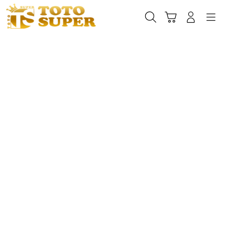
Skip
to
Cari
Troli
Login
Navigation
content